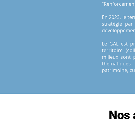
"Renforcement d
En 2023, le te
stratégie par
développement 
L
e GAL est pr
territoire (col
milieux sont 
thématiques 
patrimoine, cul
Nos 