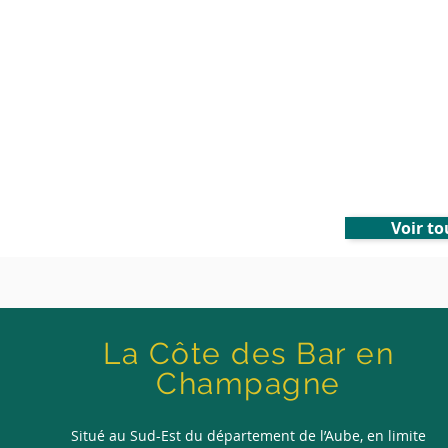
Voir to
La Côte des Bar en
Champagne
Situé au Sud-Est du département de l’Aube, en limite