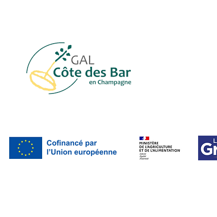
Téléphone : (+33) 3 25 38 29 98
Communauté d
Mail :
leader.cotedesbar@cc-barsequanais.fr
Barséquanais 
Rue de la Résis
Communauté d
de Bar-sur-Aube
10200 Bar-sur-
© 2023 by GAL Côte des